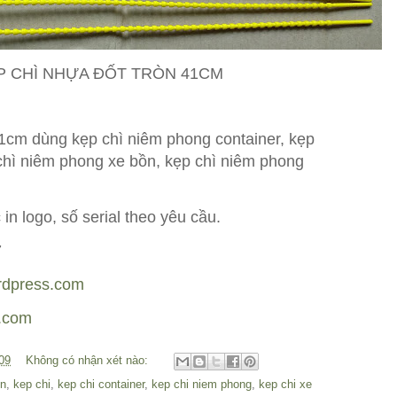
P CHÌ NHỰA ĐỐT TRÒN 41CM
41cm dùng kẹp chì niêm phong container, kẹp
 chì niêm phong xe bồn, kẹp chì niêm phong
in logo, số serial theo yêu cầu.
7
rdpress.com
s.com
09
Không có nhận xét nào:
on
,
kep chi
,
kep chi container
,
kep chi niem phong
,
kep chi xe