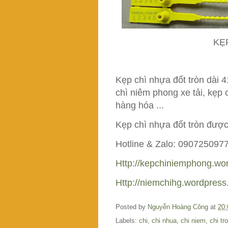
KẸ
Kẹp chì nhựa đốt tròn dài 
chì niêm phong xe tải, kẹp
hàng hóa ...
Kẹp chì nhựa đốt tròn được 
Hotline & Zalo: 090725097
Http://kepchiniemphong.wo
Http://niemchihg.wordpres
Posted by
Nguyễn Hoàng Công
at
20:
Labels:
chi
,
chi nhua
,
chi niem
,
chi tr