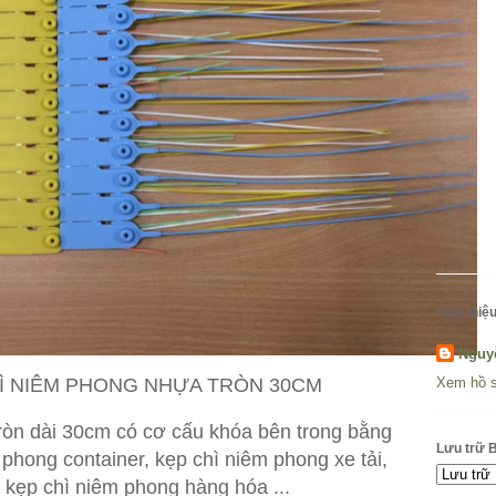
Giới thiệu
Nguy
Ì NIÊM PHONG NHỰA TRÒN 30CM
Xem hồ s
ròn dài 30cm có cơ cấu khóa bên trong bằng
Lưu trữ 
 phong container, kẹp chì niêm phong xe tải,
 kẹp chì niêm phong hàng hóa ...