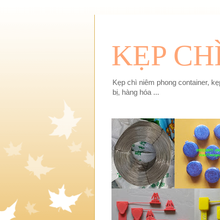
KẸP CH
Kẹp chì niêm phong container, kẹp
bị, hàng hóa ...