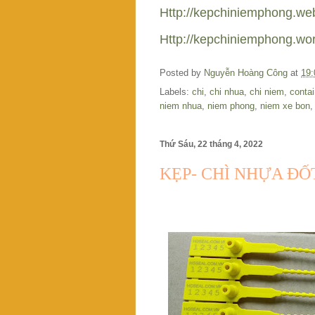
Http://kepchiniemphong.we
Http://kepchiniemphong.wo
Posted by
Nguyễn Hoàng Công
at
19:
Labels:
chi
,
chi nhua
,
chi niem
,
contai
niem nhua
,
niem phong
,
niem xe bon
Thứ Sáu, 22 tháng 4, 2022
KẸP- CHÌ NHỰA ĐỐ