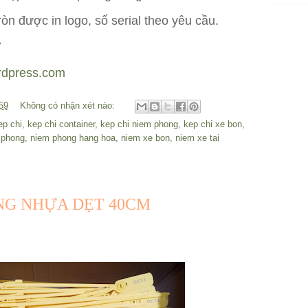
n được in logo, số serial theo yêu cầu.
7
rdpress.com
59
Không có nhận xét nào:
ep chi
,
kep chi container
,
kep chi niem phong
,
kep chi xe bon
,
 phong
,
niem phong hang hoa
,
niem xe bon
,
niem xe tai
NG NHỰA DẸT 40CM