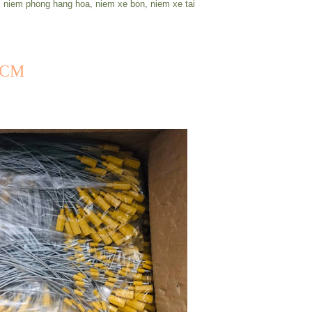
,
niem phong hang hoa
,
niem xe bon
,
niem xe tai
8CM