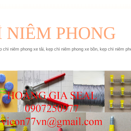
Ì NIÊM PHONG
 chì niêm phong xe tải, kẹp chì niêm phong xe bồn, kẹp chì niêm pho