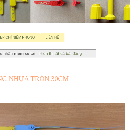
ẸP CHÌ NIÊM PHONG
LIÊN HỆ
 có nhãn
niem xe tai
.
Hiển thị tất cả bài đăng
ONG NHỰA TRÒN 30CM