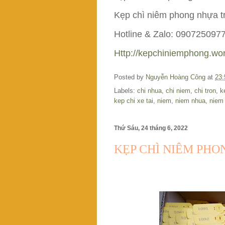
Kẹp chì niêm phong nhựa trò
Hotline & Zalo: 090725097
Http://kepchiniemphong.wo
Posted by
Nguyễn Hoàng Công
at
23:
Labels:
chi nhua
,
chi niem
,
chi tron
,
k
kep chi xe tai
,
niem
,
niem nhua
,
niem
Thứ Sáu, 24 tháng 6, 2022
KẸP CHÌ NIÊM PHO