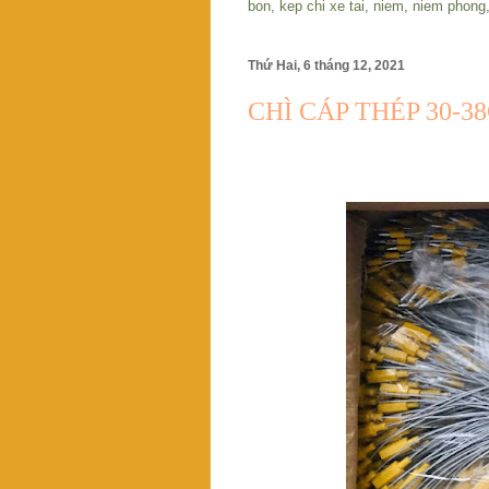
bon
,
kep chi xe tai
,
niem
,
niem phong
Thứ Hai, 6 tháng 12, 2021
CHÌ CÁP THÉP 30-3