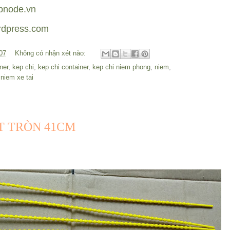
bnode.vn
rdpress.com
07
Không có nhận xét nào:
ner
,
kep chi
,
kep chi container
,
kep chi niem phong
,
niem
,
,
niem xe tai
T TRÒN 41CM