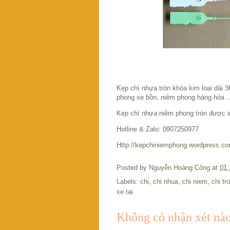
Kẹp chì nhựa tròn khóa kim loại dài 
phong xe bồn, niêm phong hàng hóa ..
Kẹp chì nhựa niêm phong tròn được in 
Hotline & Zalo: 0907250977
Http://kepchiniemphong.wordpress.c
Posted by
Nguyễn Hoàng Công
at
01:
Labels:
chi
,
chi nhua
,
chi niem
,
chi tr
xe tai
Không có nhận xét nào