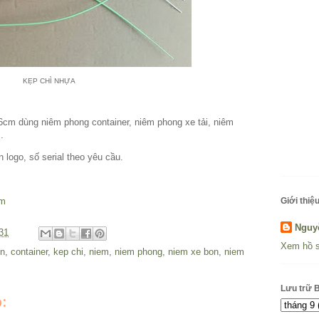
KẸP CHÌ NHỰA
36cm dùng niêm phong container, niêm phong xe tải, niêm
.
logo, số serial theo yêu cầu.
om
Giới thiệu
Nguy
31
Xem hồ s
on
,
container
,
kep chi
,
niem
,
niem phong
,
niem xe bon
,
niem
Lưu trữ 
: