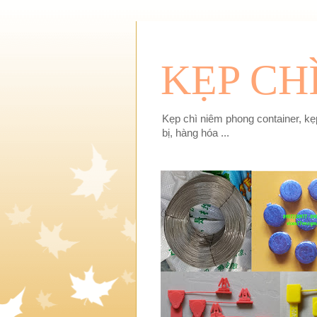
KẸP CH
Kẹp chì niêm phong container, kẹp
bị, hàng hóa ...