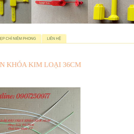
ẸP CHÌ NIÊM PHONG
LIÊN HỆ
N KHÓA KIM LOẠI 36CM