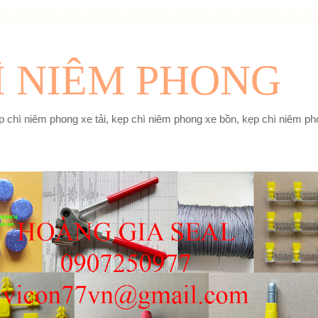
Ì NIÊM PHONG
 chì niêm phong xe tải, kẹp chì niêm phong xe bồn, kẹp chì niêm pho