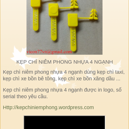
KẸP CHÌ NIÊM PHONG NHỰA 4 NGẠNH
Kẹp chì niêm phong nhựa 4 ngạnh dùng kẹp chì taxi,
kẹp chì xe bồn bê tông, kẹp chì xe bồn xăng dầu ...
Kẹp chì niêm phong nhựa 4 ngạnh được in logo, số
serial theo yêu cầu.
Http://kepchiniemphong.wordpress.com