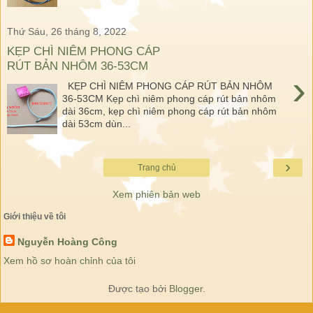
Thứ Sáu, 26 tháng 8, 2022
KẸP CHÌ NIÊM PHONG CÁP
RÚT BẢN NHÔM 36-53CM
›
KẸP CHÌ NIÊM PHONG CÁP RÚT BẢN NHÔM
36-53CM Kẹp chì niêm phong cáp rút bản nhôm
dài 36cm, kẹp chì niêm phong cáp rút bản nhôm
dài 53cm dùn...
›
Trang chủ
Xem phiên bản web
Giới thiệu về tôi
Nguyễn Hoàng Công
Xem hồ sơ hoàn chỉnh của tôi
Được tạo bởi
Blogger
.