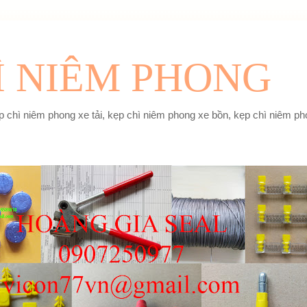
Ì NIÊM PHONG
 chì niêm phong xe tải, kẹp chì niêm phong xe bồn, kẹp chì niêm pho