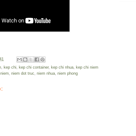
41
m
,
kep chi
,
kep chi container
,
kep chi nhua
,
kep chi niem
,
niem
,
niem dot truc
,
niem nhua
,
niem phong
: