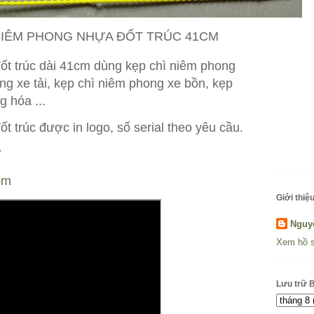
NIÊM PHONG NHỰA ĐỐT TRÚC 41CM
ốt trúc dài 41cm dùng kẹp chì niêm phong
ng xe tải, kẹp chì niêm phong xe bồn, kẹp
g hóa ...
 trúc được in logo, số serial theo yêu cầu.
7
om
Giới thiệu
Nguy
Xem hồ s
Lưu trữ 