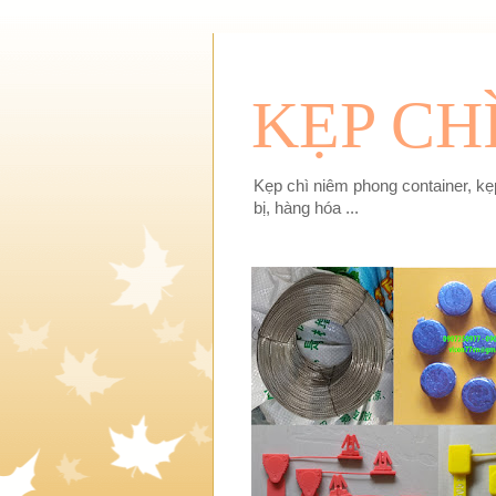
KẸP CH
Kẹp chì niêm phong container, kẹp
bị, hàng hóa ...