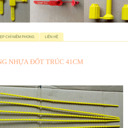
ẸP CHÌ NIÊM PHONG
LIÊN HỆ
ONG NHỰA ĐỐT TRÚC 41CM