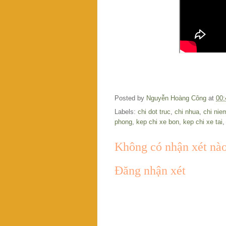
Posted by
Nguyễn Hoàng Công
at
00:
Labels:
chi dot truc
,
chi nhua
,
chi nie
phong
,
kep chi xe bon
,
kep chi xe tai
Không có nhận xét nào
Đăng nhận xét