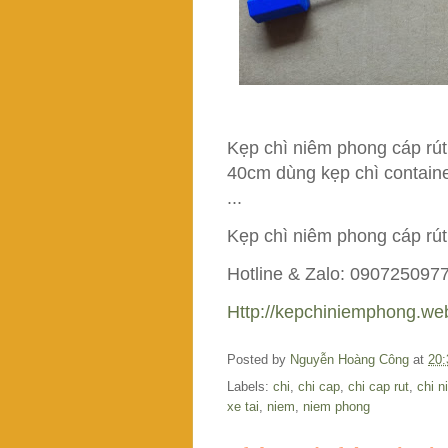
Kẹp chì niêm phong cáp rút
40cm dùng kẹp chì container
...
Kẹp chì niêm phong cáp rút
Hotline & Zalo: 090725097
Http://kepchiniemphong.we
Posted by
Nguyễn Hoàng Công
at
20:
Labels:
chi
,
chi cap
,
chi cap rut
,
chi n
xe tai
,
niem
,
niem phong