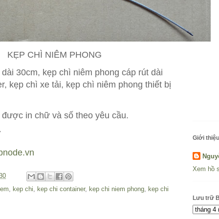
KẸP CHÌ NIÊM PHONG
 dài 30cm, kẹp chì niêm phong cáp rút dài
, kẹp chì xe tải, kẹp chì niêm phong thiết bị
 được in chữ và số theo yêu cầu.
7
Giới thiệu
bnode.vn
Nguy
Xem hồ s
30
iem
,
kep chi
,
kep chi container
,
kep chi niem phong
,
kep chi
Lưu trữ 