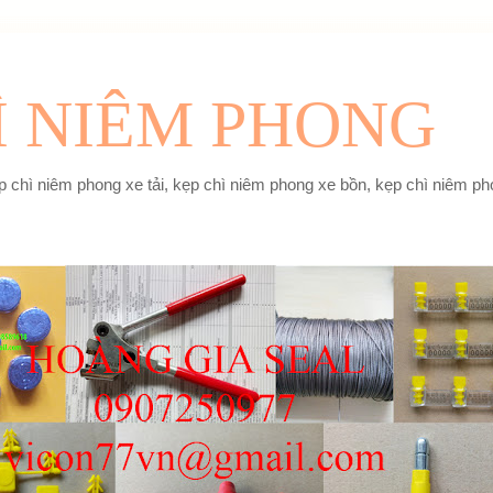
Ì NIÊM PHONG
 chì niêm phong xe tải, kẹp chì niêm phong xe bồn, kẹp chì niêm pho