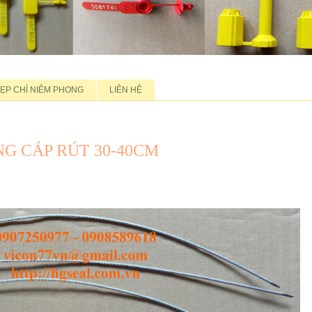
ẸP CHÌ NIÊM PHONG
LIÊN HỆ
NG CÁP RÚT 30-40CM