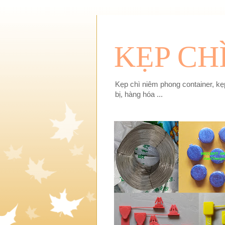
KẸP CH
Kẹp chì niêm phong container, kẹp
bị, hàng hóa ...