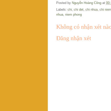
Posted by
Nguyễn Hoàng Công
at
00:
Labels:
chi
,
chi det
,
chi nhua
,
chi nie
nhua
,
niem phong
Không có nhận xét nào
Đăng nhận xét