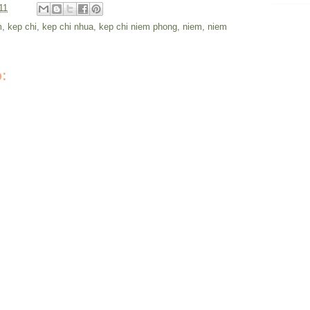
11
m
,
kep chi
,
kep chi nhua
,
kep chi niem phong
,
niem
,
niem
: