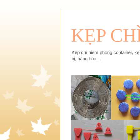
KẸP CH
Kẹp chì niêm phong container, kẹp
bị, hàng hóa ...