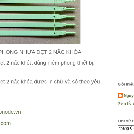
 PHONG NHỰA DẸT 2 NẤC KHÓA
t 2 nấc khóa dùng niêm phong thiết bị,
ẹt 2 nấc khóa được in chữ và số theo yêu
Giới thiệu
Nguy
7
Xem hồ s
bnode.vn
Lưu trữ 
s.com