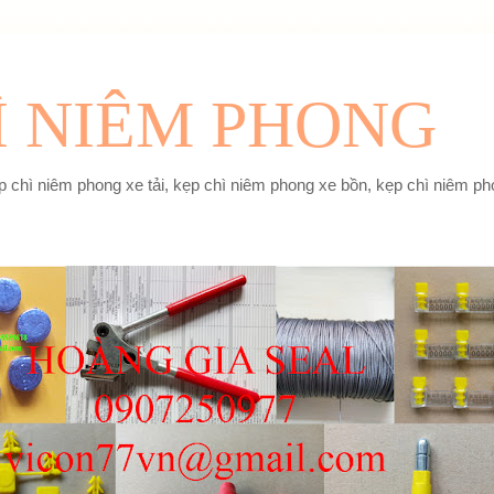
Ì NIÊM PHONG
 chì niêm phong xe tải, kẹp chì niêm phong xe bồn, kẹp chì niêm pho