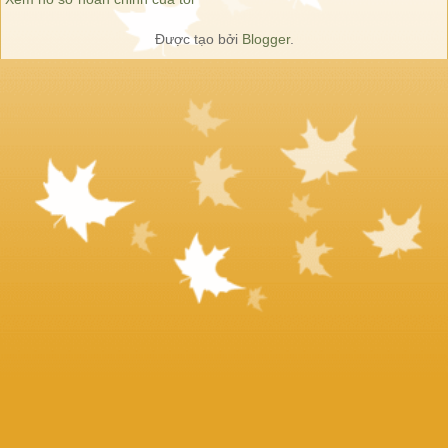
Được tạo bởi
Blogger
.