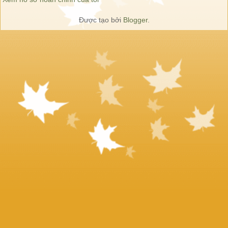
Được tạo bởi
Blogger
.